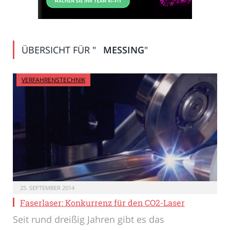
ÜBERSICHT FÜR "
MESSING
"
VERFAHRENSTECHNIK
25. SEPTEMBER 2014
Faserlaser: Konkurrenz für den CO2-Laser
Seit rund dreißig Jahren gibt es das