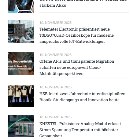
starkem Akku
10. NOVEMBER 2025
Telemeter Electronic präsentiert neue
T3DSO700HD-Oszilloskope für moderne
anspruchsvolle IoT-Entwicklungen
10. NOVEMBER 2025
Offene APIs und transparente Migration
schaffen neue europaweit Cloud-
Mobilitätsperspektiven
10. NOVEMBER 2025
HSB feiert zwei Jahrzehnte interdisziplinären
Bionik-Studiengangs und Innovation heute
10. NOVEMBER 2025
KNESTEL: Präzisions-Analog-Modul erfasst
Strom Spannung Temperatur mit höchster
Genauigkeit