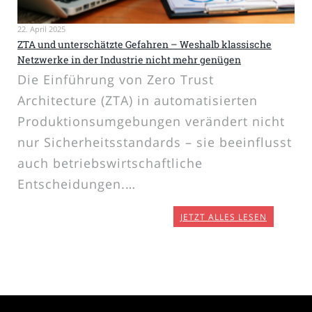
22. April 2025
ZTA und unterschätzte Gefahren – Weshalb klassische
Netzwerke in der Industrie nicht mehr genügen
Die Einführung von Zero Trust
Architecture (ZTA) in automatisierten
Produktionsumgebungen verändert nicht
nur Sicherheitsstandards – sie beeinflusst
auch betriebswirtschaftliche
Entscheidungen.…
JETZT ALLES LESEN