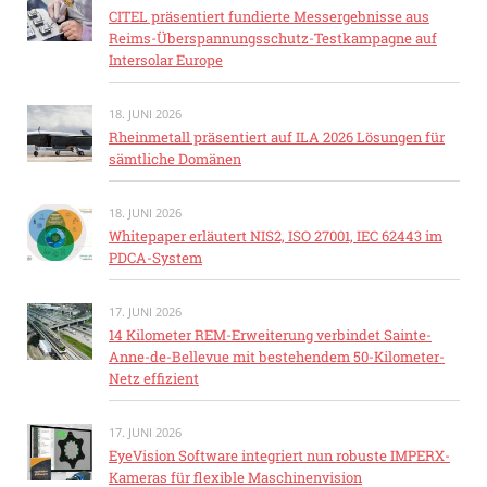
CITEL präsentiert fundierte Messergebnisse aus
Reims-Überspannungsschutz-Testkampagne auf
Intersolar Europe
18. JUNI 2026
Rheinmetall präsentiert auf ILA 2026 Lösungen für
sämtliche Domänen
18. JUNI 2026
Whitepaper erläutert NIS2, ISO 27001, IEC 62443 im
PDCA-System
17. JUNI 2026
14 Kilometer REM-Erweiterung verbindet Sainte-
Anne-de-Bellevue mit bestehendem 50-Kilometer-
Netz effizient
17. JUNI 2026
EyeVision Software integriert nun robuste IMPERX-
Kameras für flexible Maschinenvision