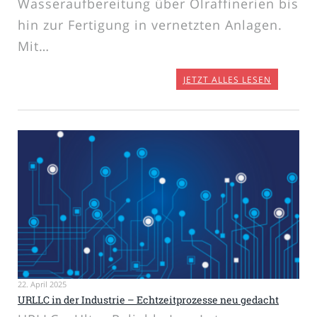
Wasseraufbereitung über Ölraffinerien bis
hin zur Fertigung in vernetzten Anlagen.
Mit…
JETZT ALLES LESEN
22. April 2025
URLLC in der Industrie – Echtzeitprozesse neu gedacht