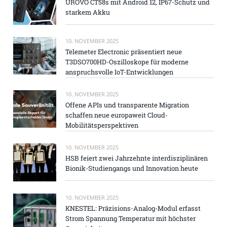
UROVO CT58s mit Android 12, IP67-Schutz und
starkem Akku
10. NOVEMBER 2025
Telemeter Electronic präsentiert neue
T3DSO700HD-Oszilloskope für moderne
anspruchsvolle IoT-Entwicklungen
10. NOVEMBER 2025
Offene APIs und transparente Migration
schaffen neue europaweit Cloud-
Mobilitätsperspektiven
10. NOVEMBER 2025
HSB feiert zwei Jahrzehnte interdisziplinären
Bionik-Studiengangs und Innovation heute
10. NOVEMBER 2025
KNESTEL: Präzisions-Analog-Modul erfasst
Strom Spannung Temperatur mit höchster