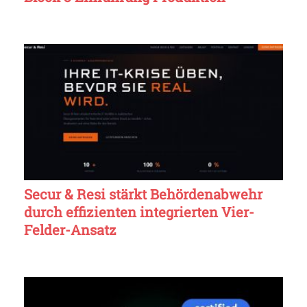
Secur & Resi stärkt Behördenabwehr
durch effizienten integrierten Vier-
Felder-Ansatz