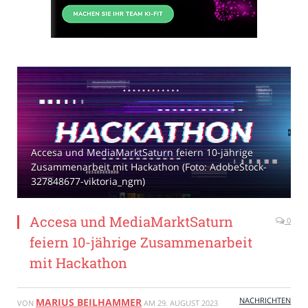
Accesa und MediaMarktSaturn feiern 10-jährige
Zusammenarbeit mit Hackathon (Foto: AdobeStock-
327848677-viktoria_ngm)
Accesa und MediaMarktSaturn
0
feiern 10-jährige Zusammenarbeit
mit Hackathon
NACHRICHTEN
MARIUS BEILHAMMER
VON
AM
29. AUGUST 2023