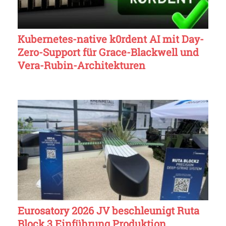
Kubernetes-native k0rdent AI mit Day-
Zero-Support für Grace-Blackwell und
Vera-Rubin-Architekturen
Eurosatory 2026 JV beschleunigt Ruta
Block 3 Einführung Produktion