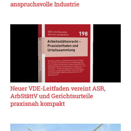
anspruchsvolle Industrie
Neuer VDE-Leitfaden vereint ASR,
ArbStättV und Gerichtsurteile
praxisnah kompakt