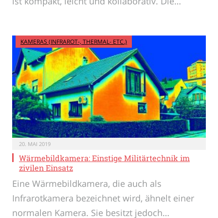
ist kompakt, leicht und kollaborativ. Die…
KAMERAS (INFRAROT-, THERMAL- ETC.)
20. MAI 2019
Wärmebildkamera: Einstige Militärtechnik im
zivilen Einsatz
Eine Wärmebildkamera, die auch als
Infrarotkamera bezeichnet wird, ähnelt einer
normalen Kamera. Sie besitzt jedoch…