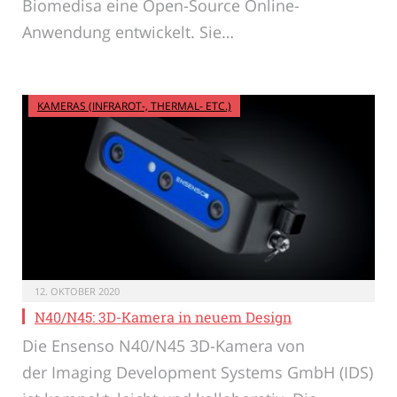
Biomedisa eine Open-Source Online-
Anwendung entwickelt. Sie…
KAMERAS (INFRAROT-, THERMAL- ETC.)
12. OKTOBER 2020
N40/N45: 3D-Kamera in neuem Design
Die Ensenso N40/N45 3D-Kamera von
der Imaging Development Systems GmbH (IDS)