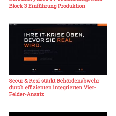
Block 3 Einführung Produktion
Secur & Resi stärkt Behördenabwehr
durch effizienten integrierten Vier-
Felder-Ansatz