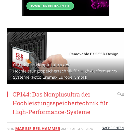
CP144: Das Nonplusultra der
Hochleistungsspeichertechnik für High-Performance-
Systeme (Foto: Cremax Europe GmbH)
CP144: Das Nonplusultra der
0
Hochleistungsspeichertechnik für
High-Performance-Systeme
NACHRICHTEN
MARIUS BEILHAMMER
VON
AM
19. AUGUST 2024