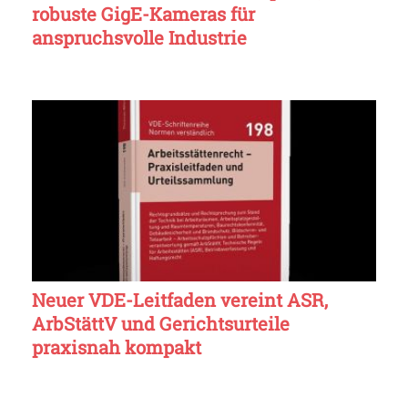
robuste GigE-Kameras für
anspruchsvolle Industrie
Neuer VDE-Leitfaden vereint ASR,
ArbStättV und Gerichtsurteile
praxisnah kompakt