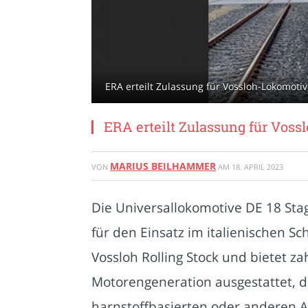
ERA erteilt Zulassung für Vossloh-Lokomotiv
ERA erteilt Zulassung für Voss
MARIUS BEILHAMMER
VON
AM
18. APRIL 2023
Die Universallokomotive DE 18 Sta
für den Einsatz im italienischen S
Vossloh Rolling Stock und bietet z
Motorengeneration ausgestattet, d
harnstoffbasierten oder anderen A