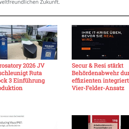
eltfreundlichen Zukunft.
rosatory 2026 JV
Secur & Resi stärkt
schleunigt Ruta
Behördenabwehr du
ock 3 Einführung
effizienten integrier
oduktion
Vier-Felder-Ansatz