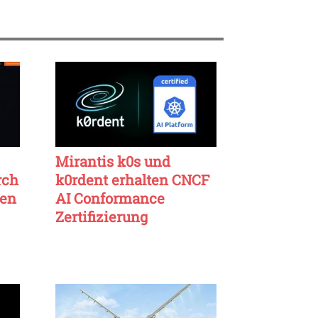
Mirantis k0s und
rch
k0rdent erhalten CNCF
ten
AI Conformance
Zertifizierung