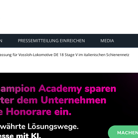
N
PRESSEMITTEILUNG EINREICHEN
MEDIA
lassung für Vossloh-Lokomotive DE 18 Stage V im italienischen Schienennetz