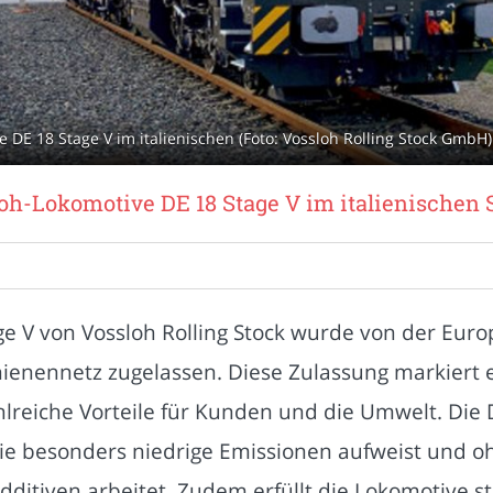
e DE 18 Stage V im italienischen (Foto: Vossloh Rolling Stock GmbH)
loh-Lokomotive DE 18 Stage V im italienischen
ge V von Vossloh Rolling Stock wurde von der Eur
chienennetz zugelassen. Diese Zulassung markiert 
ahlreiche Vorteile für Kunden und die Umwelt. Die 
ie besonders niedrige Emissionen aufweist und o
dditiven arbeitet. Zudem erfüllt die Lokomotive 