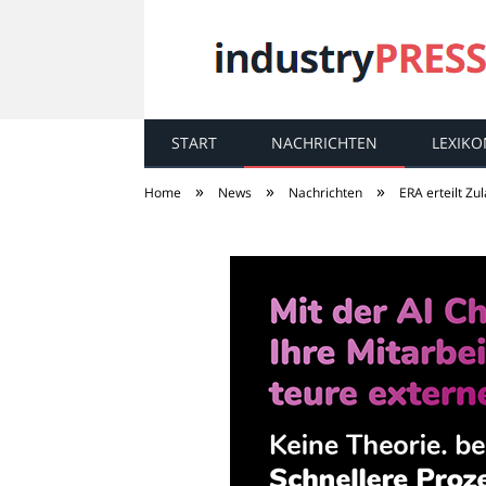
START
NACHRICHTEN
LEXIKO
industry
PRESS
»
»
»
Home
News
Nachrichten
ERA erteilt Zu