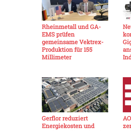
Rheinmetall und GA-
Ne
EMS prüfen
ko
gemeinsame Vektrex-
Gi
Produktion für 155
an
Millimeter
In
Gerflor reduziert
AO
Energiekosten und
ze