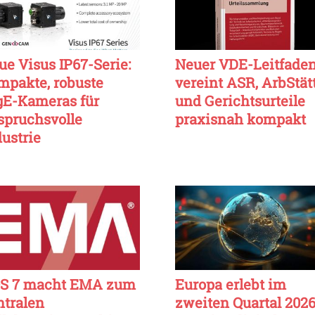
ue Visus IP67-Serie:
Neuer VDE-Leitfade
mpakte, robuste
vereint ASR, ArbStät
gE-Kameras für
und Gerichtsurteile
spruchsvolle
praxisnah kompakt
dustrie
S 7 macht EMA zum
Europa erlebt im
ntralen
zweiten Quartal 202