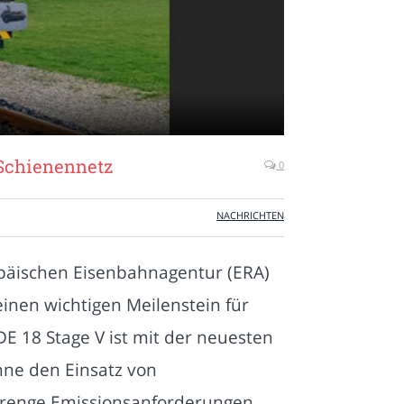
 Schienennetz
0
NACHRICHTEN
opäischen Eisenbahnagentur (ERA)
einen wichtigen Meilenstein für
DE 18 Stage V ist mit der neuesten
hne den Einsatz von
strenge Emissionsanforderungen