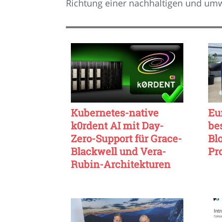
Richtung einer nachhaltigen und umw
Kubernetes-native
Eu
k0rdent AI mit Day-
be
Zero-Support für Grace-
Bl
Blackwell und Vera-
Pr
Rubin-Architekturen