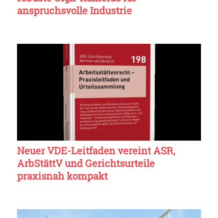
anspruchsvolle Industrie
Neuer VDE-Leitfaden vereint ASR,
ArbStättV und Gerichtsurteile
praxisnah kompakt