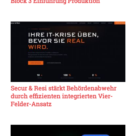
Block 3 Einführung Produktion
Secur & Resi stärkt Behördenabwehr
durch effizienten integrierten Vier-
Felder-Ansatz