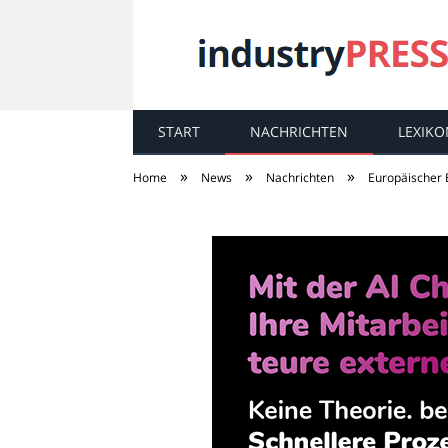
START
NACHRICHTEN
LEXIKO
industry
PRESS
»
»
»
Home
News
Nachrichten
Europäischer E