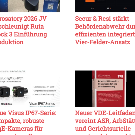
rosatory 2026 JV
Secur & Resi stärkt
schleunigt Ruta
Behördenabwehr du
ock 3 Einführung
effizienten integrier
oduktion
Vier-Felder-Ansatz
ue Visus IP67-Serie:
Neuer VDE-Leitfade
mpakte, robuste
vereint ASR, ArbStät
gE-Kameras für
und Gerichtsurteile