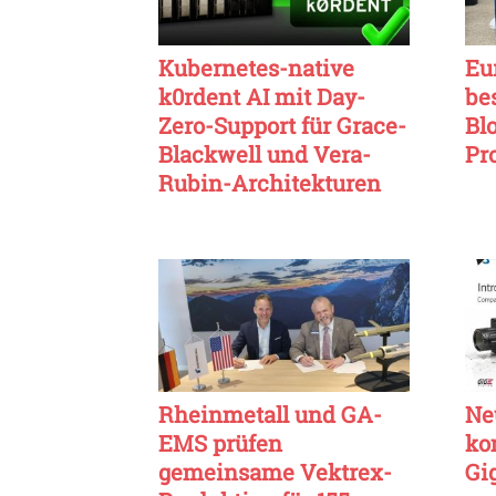
Kubernetes-native
Eu
k0rdent AI mit Day-
be
Zero-Support für Grace-
Bl
Blackwell und Vera-
Pr
Rubin-Architekturen
Rheinmetall und GA-
Ne
EMS prüfen
ko
gemeinsame Vektrex-
Gi