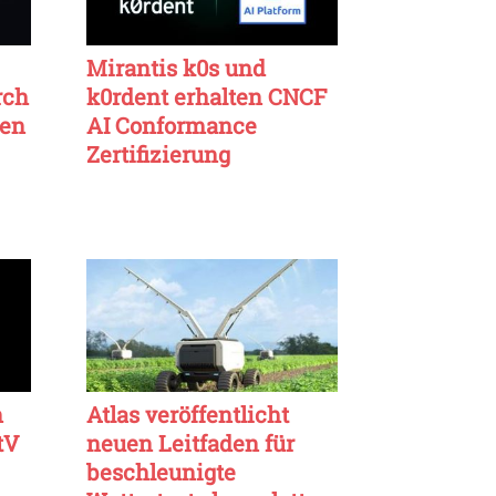
Mirantis k0s und
rch
k0rdent erhalten CNCF
ten
AI Conformance
Zertifizierung
n
Atlas veröffentlicht
tV
neuen Leitfaden für
beschleunigte