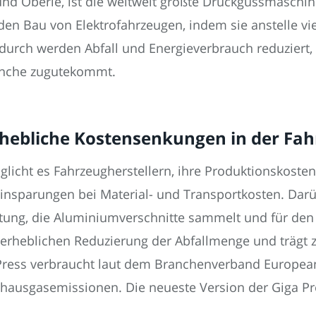
 und Oberle, ist die weltweit größte Druckgussmasch
den Bau von Elektrofahrzeugen, indem sie anstelle viel
durch werden Abfall und Energieverbrauch reduziert, 
anche zugutekommt.
erhebliche Kostensenkungen in der Fa
icht es Fahrzeugherstellern, ihre Produktionskosten
 Einsparungen bei Material- und Transportkosten. Darü
htung, die Aluminiumverschnitte sammelt und für den
r erheblichen Reduzierung der Abfallmenge und trägt 
iga Press verbraucht laut dem Branchenverband Europ
ibhausgasemissionen. Die neueste Version der Giga P