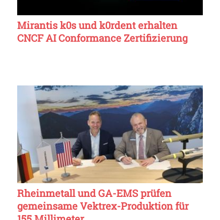
Mirantis k0s und k0rdent erhalten
CNCF AI Conformance Zertifizierung
Rheinmetall und GA-EMS prüfen
gemeinsame Vektrex-Produktion für
155 Millimeter