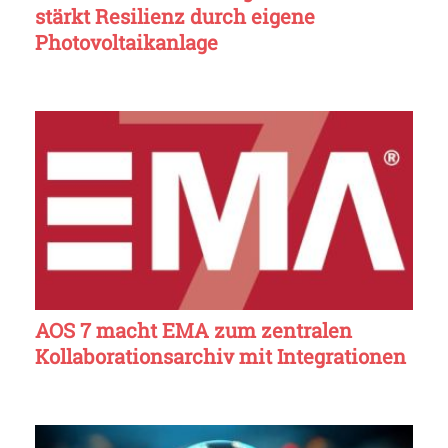
stärkt Resilienz durch eigene
Photovoltaikanlage
AOS 7 macht EMA zum zentralen
Kollaborationsarchiv mit Integrationen