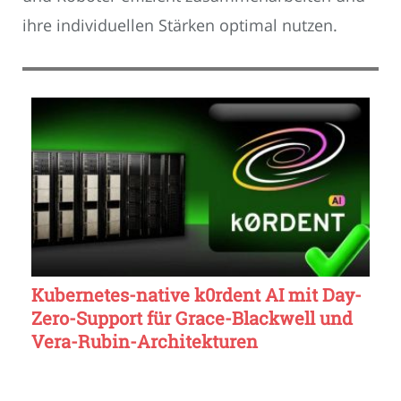
ihre individuellen Stärken optimal nutzen.
Kubernetes-native k0rdent AI mit Day-
Zero-Support für Grace-Blackwell und
Vera-Rubin-Architekturen