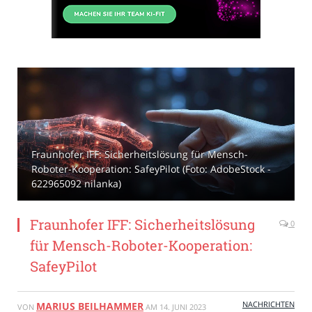
Fraunhofer IFF: Sicherheitslösung für Mensch-
Roboter-Kooperation: SafeyPilot (Foto: AdobeStock -
622965092 nilanka)
Fraunhofer IFF: Sicherheitslösung
0
für Mensch-Roboter-Kooperation:
SafeyPilot
NACHRICHTEN
MARIUS BEILHAMMER
VON
AM
14. JUNI 2023