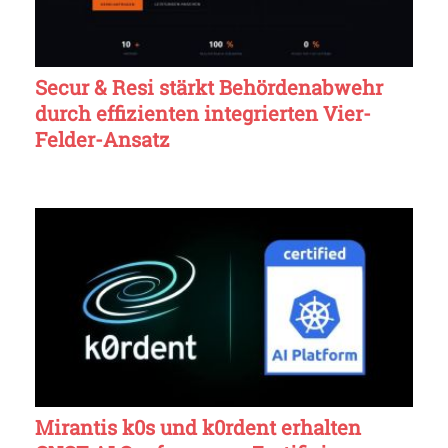
Secur & Resi stärkt Behördenabwehr
durch effizienten integrierten Vier-
Felder-Ansatz
Mirantis k0s und k0rdent erhalten