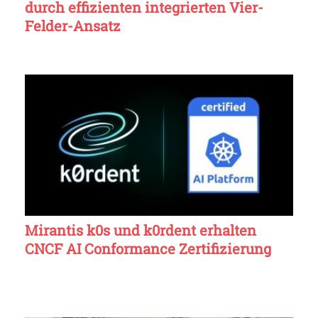
durch effizienten integrierten Vier-
Felder-Ansatz
Mirantis k0s und k0rdent erhalten
CNCF AI Conformance Zertifizierung