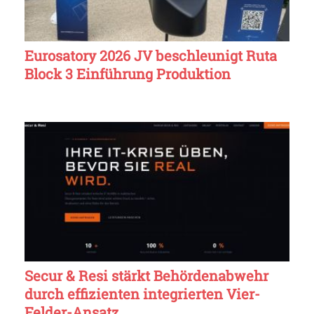
Eurosatory 2026 JV beschleunigt Ruta
Block 3 Einführung Produktion
Secur & Resi stärkt Behördenabwehr
durch effizienten integrierten Vier-
Felder-Ansatz