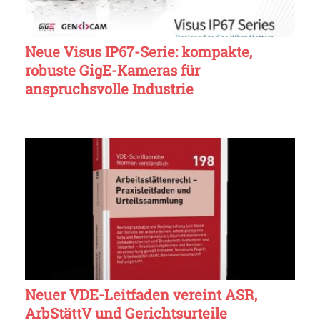
Neue Visus IP67-Serie: kompakte,
robuste GigE-Kameras für
anspruchsvolle Industrie
Neuer VDE-Leitfaden vereint ASR,
ArbStättV und Gerichtsurteile