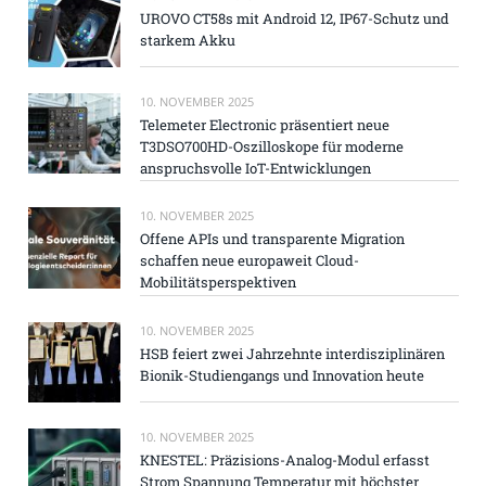
UROVO CT58s mit Android 12, IP67-Schutz und
starkem Akku
10. NOVEMBER 2025
Telemeter Electronic präsentiert neue
T3DSO700HD-Oszilloskope für moderne
anspruchsvolle IoT-Entwicklungen
10. NOVEMBER 2025
Offene APIs und transparente Migration
schaffen neue europaweit Cloud-
Mobilitätsperspektiven
10. NOVEMBER 2025
HSB feiert zwei Jahrzehnte interdisziplinären
Bionik-Studiengangs und Innovation heute
10. NOVEMBER 2025
KNESTEL: Präzisions-Analog-Modul erfasst
Strom Spannung Temperatur mit höchster