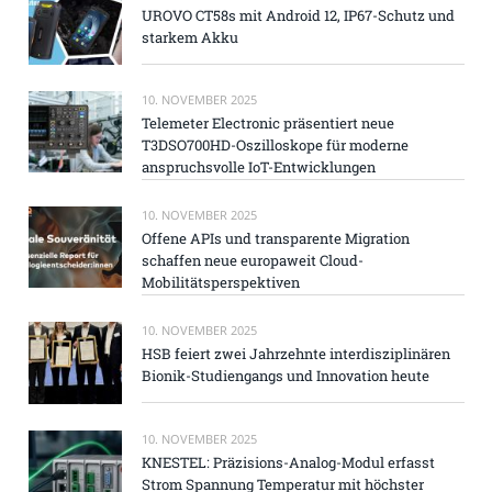
UROVO CT58s mit Android 12, IP67-Schutz und
starkem Akku
10. NOVEMBER 2025
Telemeter Electronic präsentiert neue
T3DSO700HD-Oszilloskope für moderne
anspruchsvolle IoT-Entwicklungen
10. NOVEMBER 2025
Offene APIs und transparente Migration
schaffen neue europaweit Cloud-
Mobilitätsperspektiven
10. NOVEMBER 2025
HSB feiert zwei Jahrzehnte interdisziplinären
Bionik-Studiengangs und Innovation heute
10. NOVEMBER 2025
KNESTEL: Präzisions-Analog-Modul erfasst
Strom Spannung Temperatur mit höchster