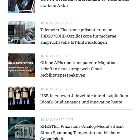
starkem Akku
10. NOVEMBER 2025
Telemeter Electronic präsentiert neue
T3DSO700HD-Oszilloskope für moderne
anspruchsvolle IoT-Entwicklungen
10. NOVEMBER 2025
Offene APIs und transparente Migration
schaffen neue europaweit Cloud-
Mobilitätsperspektiven
10. NOVEMBER 2025
HSB feiert zwei Jahrzehnte interdisziplinären
Bionik-Studiengangs und Innovation heute
10. NOVEMBER 2025
KNESTEL: Präzisions-Analog-Modul erfasst
Strom Spannung Temperatur mit höchster
Genauigkeit