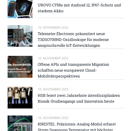
UROVO CT58s mit Android 12, IP67-Schutz und
starkem Akku
10. NOVEMBER 2025
Telemeter Electronic präsentiert neue
T3DSO700HD-Oszilloskope für moderne
anspruchsvolle IoT-Entwicklungen
10. NOVEMBER 2025
Offene APIs und transparente Migration
schaffen neue europaweit Cloud-
Mobilitätsperspektiven
10. NOVEMBER 2025
HSB feiert zwei Jahrzehnte interdisziplinären
Bionik-Studiengangs und Innovation heute
10. NOVEMBER 2025
KNESTEL: Präzisions-Analog-Modul erfasst
Strom Spannung Temperatur mit höchster