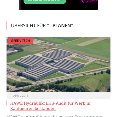
ÜBERSICHT FÜR "
PLANEN
"
GREEN TECH
1. APRIL 2015
HAWE Hydraulik: EHS-Audit für Werk in
Kaufbeuren bestanden
HAWE Hydraulik macht es vor: Environment,