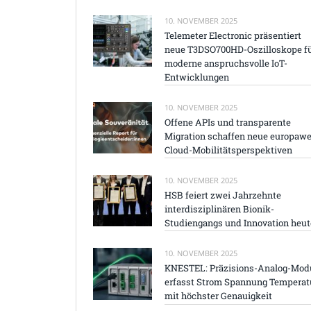
10. NOVEMBER 2025
Telemeter Electronic präsentiert
neue T3DSO700HD-Oszilloskope f
moderne anspruchsvolle IoT-
Entwicklungen
10. NOVEMBER 2025
Offene APIs und transparente
Migration schaffen neue europawe
Cloud-Mobilitätsperspektiven
10. NOVEMBER 2025
HSB feiert zwei Jahrzehnte
interdisziplinären Bionik-
Studiengangs und Innovation heut
10. NOVEMBER 2025
KNESTEL: Präzisions-Analog-Mod
erfasst Strom Spannung Temperat
mit höchster Genauigkeit