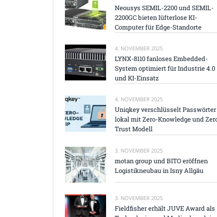
Neousys SEMIL-2200 und SEMIL-
2200GC bieten lüfterlose KI-
Computer für Edge-Standorte
4. NOVEMBER 2025
LYNX-8110 fanloses Embedded-
System optimiert für Industrie 4.0
und KI-Einsatz
4. NOVEMBER 2025
Uniqkey verschlüsselt Passwörter
lokal mit Zero-Knowledge und Zer
Trust Modell
3. NOVEMBER 2025
motan group und BITO eröffnen
Logistikneubau in Isny Allgäu
3. NOVEMBER 2025
Fieldfisher erhält JUVE Award als