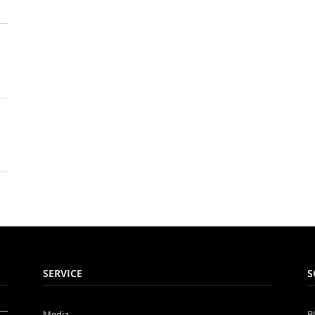
SERVICE
S
Media
B