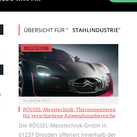
ÜBERSICHT FÜR "
STAHLINDUSTRIE
"
MESSTECHNIK
t
14. JANUAR 2015
RÖSSEL-Messtechnik: Thermosensoren
für verschiedene Anwendungsbereiche
Die RÖSSEL-Messtechnik GmbH in
01237 Dresden offeriert innerhalb der