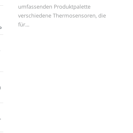
umfassenden Produktpalette
verschiedene Thermosensoren, die
für…
o
e
t
-