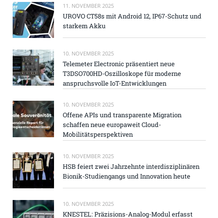
11. NOVEMBER 2025
UROVO CT58s mit Android 12, IP67-Schutz und
starkem Akku
10. NOVEMBER 2025
Telemeter Electronic präsentiert neue
T3DSO700HD-Oszilloskope für moderne
anspruchsvolle IoT-Entwicklungen
10. NOVEMBER 2025
Offene APIs und transparente Migration
schaffen neue europaweit Cloud-
Mobilitätsperspektiven
10. NOVEMBER 2025
HSB feiert zwei Jahrzehnte interdisziplinären
Bionik-Studiengangs und Innovation heute
10. NOVEMBER 2025
KNESTEL: Präzisions-Analog-Modul erfasst