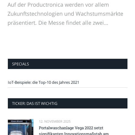
Auf der Productronica werden vor allem
Zukunftstechnologien und Wachstumsmärkte
präsentiert. Die Messe findet alle zwei…
SPECIALS
IoT-Beispiele: die Top-10 des Jahres 2021
TICKER: DAS IST WICHTIG
12. NOVEMBER 2025
Portalwaschanlage Vega 2022 setzt
signifikanten Innovationsmaßstab am