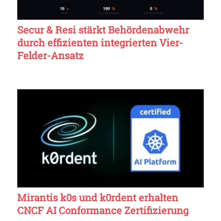
Secur & Resi stärkt Behördenabwehr
durch effizienten integrierten Vier-
Felder-Ansatz
Mirantis k0s und k0rdent erhalten
CNCF AI Conformance Zertifizierung