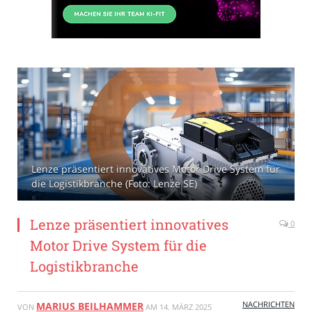
Lenze präsentiert innovatives Motor Drive System für
die Logistikbranche (Foto: Lenze SE)
Lenze präsentiert innovatives
0
Motor Drive System für die
Logistikbranche
NACHRICHTEN
MARIUS BEILHAMMER
VON
AM
14. MÄRZ 2025