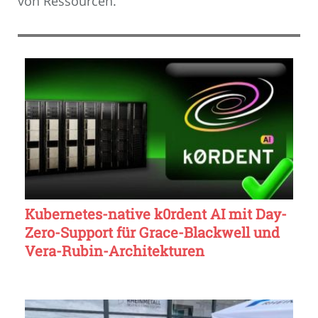
von Ressourcen.
Kubernetes-native k0rdent AI mit Day-
Zero-Support für Grace-Blackwell und
Vera-Rubin-Architekturen