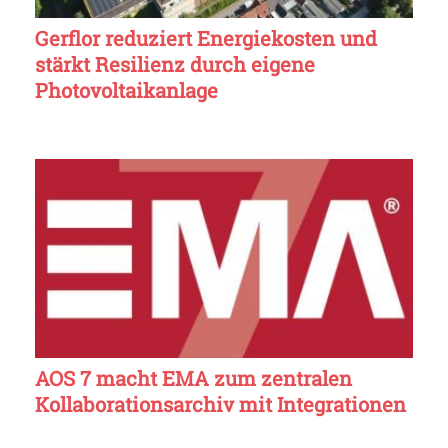
Gerflor reduziert Energiekosten und
stärkt Resilienz durch eigene
Photovoltaikanlage
AOS 7 macht EMA zum zentralen
Kollaborationsarchiv mit Integrationen