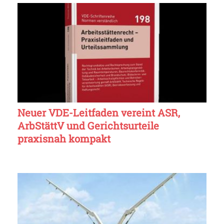
Neuer VDE-Leitfaden vereint ASR,
ArbStättV und Gerichtsurteile
praxisnah kompakt