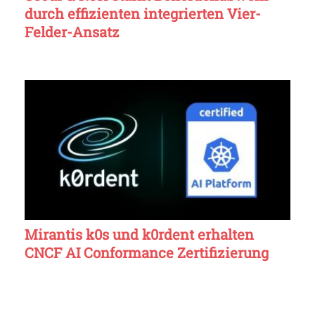
durch effizienten integrierten Vier-
Felder-Ansatz
Mirantis k0s und k0rdent erhalten
CNCF AI Conformance Zertifizierung