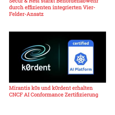
Secur & Resi stärkt Behördenabwehr
durch effizienten integrierten Vier-
Felder-Ansatz
Mirantis k0s und k0rdent erhalten
CNCF AI Conformance Zertifizierung