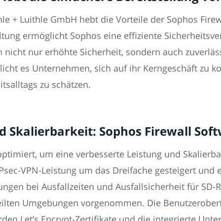
e + Luithle GmbH hebt die Vorteile der Sophos Firew
altung ermöglicht Sophos eine effiziente Sicherheits
n nicht nur erhöhte Sicherheit, sondern auch zuverläs
licht es Unternehmen, sich auf ihr Kerngeschäft zu k
tsalltags zu schätzen.
d Skalierbarkeit: Sophos Firewall Sof
ptimiert, um eine verbesserte Leistung und Skalierbar
Psec-VPN-Leistung um das Dreifache gesteigert und es
gen bei Ausfallzeiten und Ausfallsicherheit für SD
erteilten Umgebungen vorgenommen. Die Benutzerober
den Let’s Encrypt-Zertifikate und die integrierte Unt