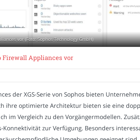
pliances vor (Foto: Sophos Technology GmbH)
 Firewall Appliances vor
nces der XGS-Serie von Sophos bieten Unternehm
ch ihre optimierte Architektur bieten sie eine do
ch im Vergleich zu den Vorgängermodellen. Zusät
Konnektivität zur Verfügung. Besonders interessan
r geräuschempfindliche Umgebungen geeignet sind.