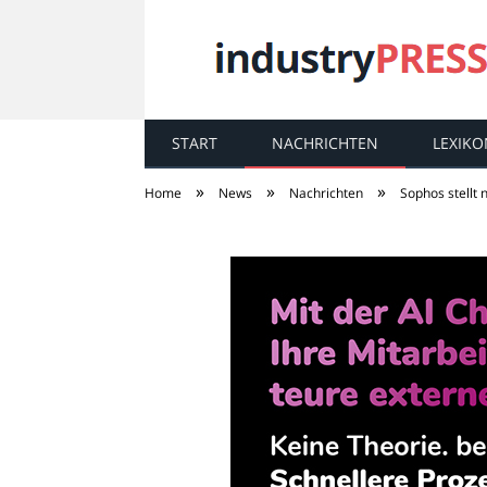
START
NACHRICHTEN
LEXIKO
industry
PRESS
»
»
»
Home
News
Nachrichten
Sophos stellt 