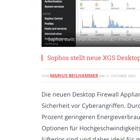
Sophos stellt neue XGS Desktop Firewall Ap
Sophos stellt neue XGS Desktop
MARIUS BEILHAMMER
VON
AM
11. OKTOBER 2024
Die neuen Desktop Firewall Applia
Sicherheit vor Cyberangriffen. Dur
Prozent geringeren Energieverbrau
Optionen für Hochgeschwindigkeits-
lüfterlos sind und daher ideal fü