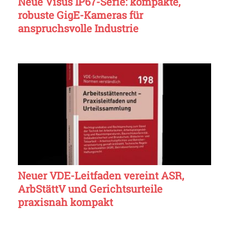
Neue Visus IP67-Serie: kompakte,
robuste GigE-Kameras für
anspruchsvolle Industrie
Neuer VDE-Leitfaden vereint ASR,
ArbStättV und Gerichtsurteile
praxisnah kompakt