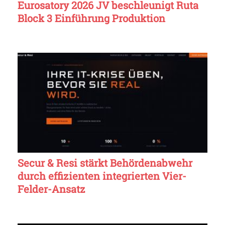
Eurosatory 2026 JV beschleunigt Ruta
Block 3 Einführung Produktion
Secur & Resi stärkt Behördenabwehr
durch effizienten integrierten Vier-
Felder-Ansatz