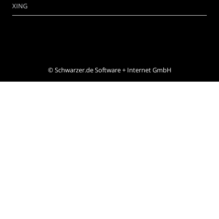
XING
©
Schwarzer.de Software + Internet GmbH