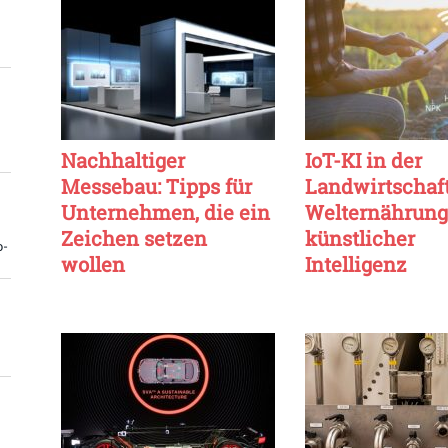
Nachhaltiger
IoT-KI in der
Messebau: Tipps für
Landwirtschaft
Unternehmen, die ein
Welternährung
Zeichen setzen
künstlicher
o-
wollen
Intelligenz