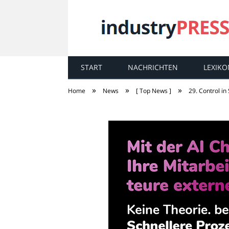
START
NACHRICHTEN
LEXIKO
industry
PRESS
»
»
»
Home
News
[ Top News ]
29. Control in 