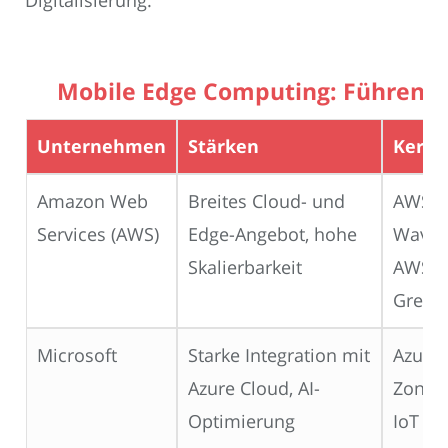
Mobile Edge Computing: Führend
Unternehmen
Stärken
Kernp
Amazon Web
Breites Cloud- und
AWS
Services (AWS)
Edge-Angebot, hohe
Wavel
Skalierbarkeit
AWS
Green
Microsoft
Starke Integration mit
Azure
Azure Cloud, AI-
Zones,
Optimierung
IoT Ed