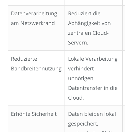
Datenverarbeitung
Reduziert die
Sm
am Netzwerkrand
Abhängigkeit von
4.
zentralen Cloud-
Servern.
Reduzierte
Lokale Verarbeitung
Io
Bandbreitennutzung
verhindert
Üb
unnötigen
Sm
Datentransfer in die
Cloud.
Erhöhte Sicherheit
Daten bleiben lokal
Fi
gespeichert,
Ge