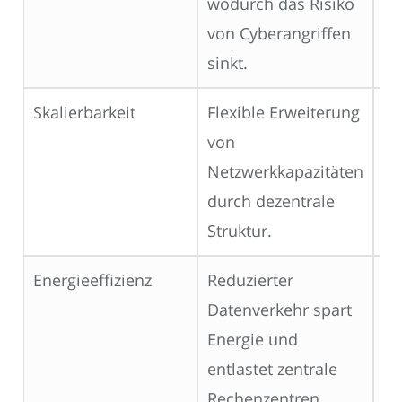
wodurch das Risiko
Be
von Cyberangriffen
sinkt.
Skalierbarkeit
Flexible Erweiterung
5G
von
Co
Netzwerkkapazitäten
Ce
durch dezentrale
Struktur.
Energieeffizienz
Reduzierter
Sm
Datenverkehr spart
Ne
Energie und
U
entlastet zentrale
Rechenzentren.