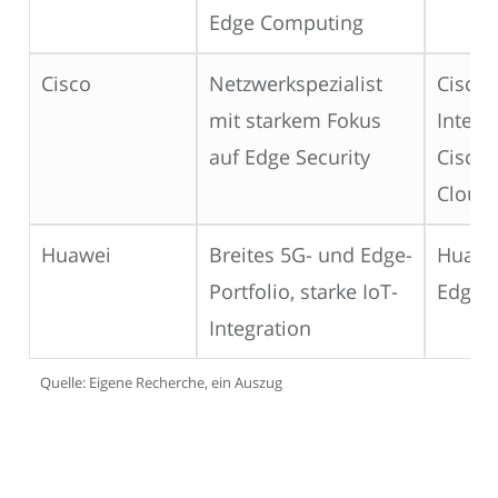
Edge Computing
Cisco
Netzwerkspezialist
Cisco 
mit starkem Fokus
Intelli
auf Edge Security
Cisco 
Cloud
Huawei
Breites 5G- und Edge-
Huawe
Portfolio, starke IoT-
Edge,
Integration
Quelle: Eigene Recherche, ein Auszug