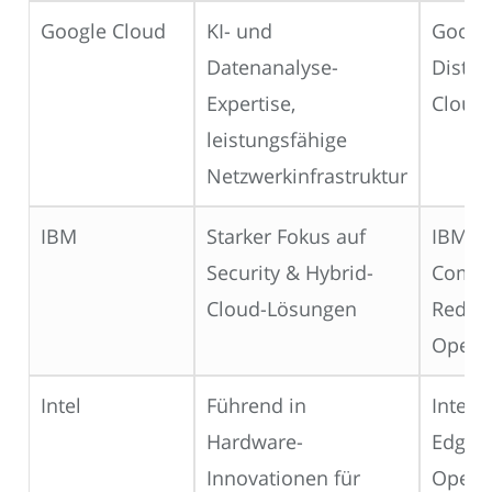
Google Cloud
KI- und
Googl
Datenanalyse-
Distri
Expertise,
Cloud
leistungsfähige
Netzwerkinfrastruktur
IBM
Starker Fokus auf
IBM E
Security & Hybrid-
Compu
Cloud-Lösungen
Red H
OpenS
Intel
Führend in
Intel 
Hardware-
Edge,
Innovationen für
Open