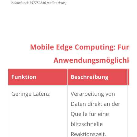
(AdobeStock 357752846 putilov denis)
Mobile Edge Computing: Funk
Anwendungsmöglichke
Funktion
Beschreibung
A
Geringe Latenz
Verarbeitung von
Au
Daten direkt an der
Ec
Quelle für eine
G
blitzschnelle
Reaktionszeit.