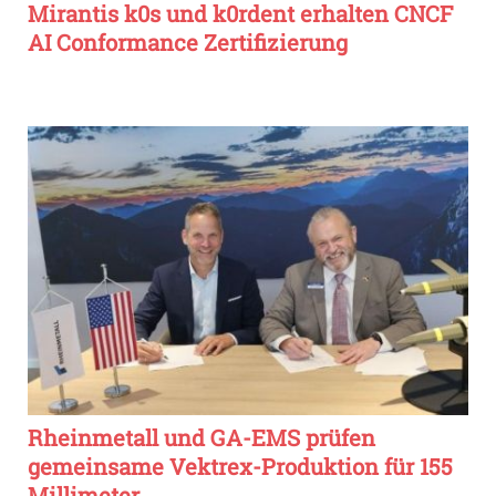
Mirantis k0s und k0rdent erhalten CNCF
AI Conformance Zertifizierung
Rheinmetall und GA-EMS prüfen
gemeinsame Vektrex-Produktion für 155
Millimeter