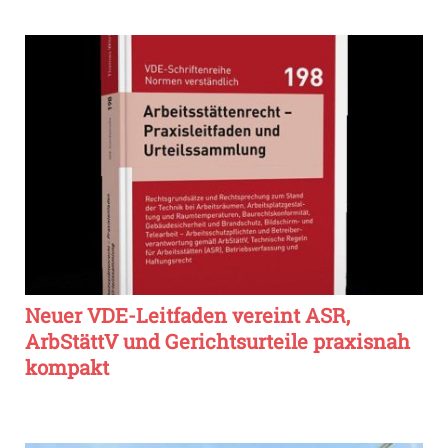
Neuer VDE-Leitfaden vereint ASR,
ArbStättV und Gerichtsurteile praxisnah
kompakt