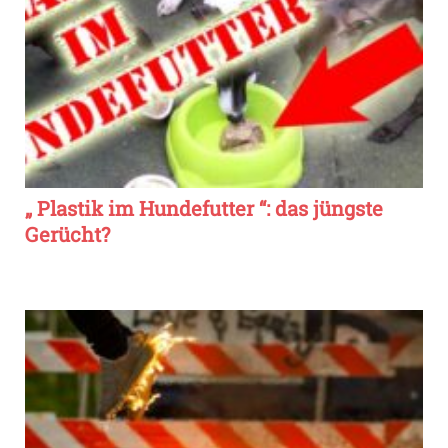
„ Plastik im Hundefutter “: das jüngste
Gerücht?