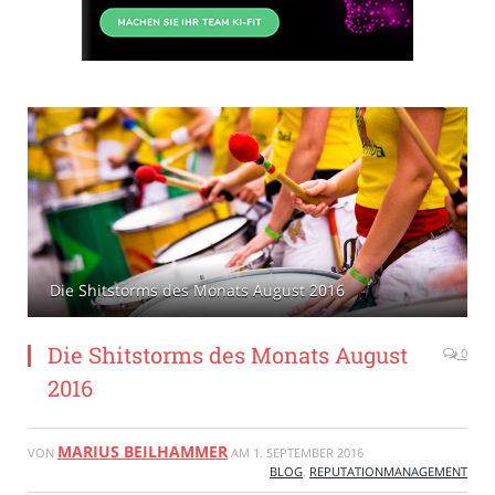
Die Shitstorms des Monats August 2016
Die Shitstorms des Monats August
0
2016
MARIUS BEILHAMMER
VON
AM
1. SEPTEMBER 2016
BLOG
,
REPUTATIONMANAGEMENT