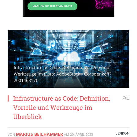
Infrastructure as Code: Definition, Vorteile und
Werkzeuge im (Foto: AdobeStock - Gorodenkoff
200146317)
Infrastructure as Code: Definition,
0
Vorteile und Werkzeuge im
Überblick
LEXIKON
MARIUS BEILHAMMER
VON
AM
20. APRIL 2023