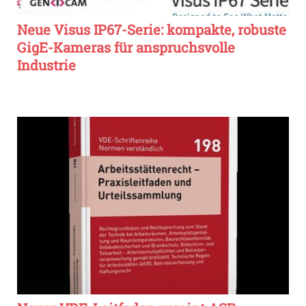
Neue Visus IP67-Serie: kompakte, robuste
GigE-Kameras für anspruchsvolle
Industrie