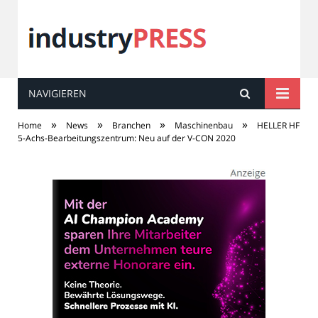
NAVIGIEREN
industry
PRESS
»
»
»
»
Home
News
Branchen
Maschinenbau
HELLER HF
5-Achs-Bearbeitungszentrum: Neu auf der V-CON 2020