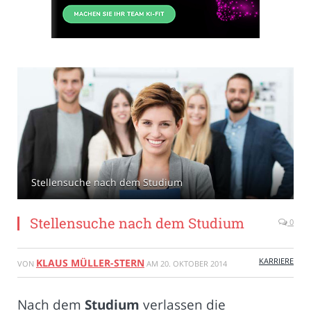
Stellensuche nach dem Studium
Stellensuche nach dem Studium
0
KARRIERE
KLAUS MÜLLER-STERN
VON
AM
20. OKTOBER 2014
Nach dem
Studium
verlassen die