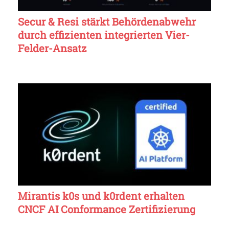
Secur & Resi stärkt Behördenabwehr
durch effizienten integrierten Vier-
Felder-Ansatz
Mirantis k0s und k0rdent erhalten
CNCF AI Conformance Zertifizierung