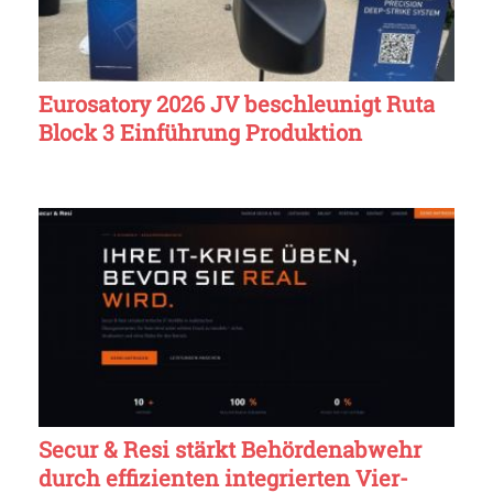
Eurosatory 2026 JV beschleunigt Ruta
Block 3 Einführung Produktion
Secur & Resi stärkt Behördenabwehr
durch effizienten integrierten Vier-