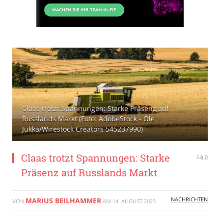
Claas trotzt Spannungen: Starke Präsenz auf
Russlands Markt (Foto: AdobeStock - Ole
Jukka/Wirestock Creators 545237990)
Claas trotzt Spannungen: Starke
0
Präsenz auf Russlands Markt
NACHRICHTEN
MARIUS BEILHAMMER
VON
AM
14. AUGUST 2023