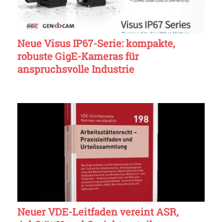
Neue Visus IP67-Serie: kompakte,
robuste GigE-Kameras für
anspruchsvolle Industrie
Neuer VDE-Leitfaden vereint ASR,