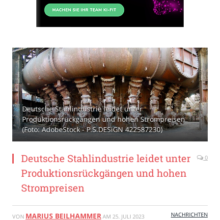
Deutsche Stahlindustrie leidet unter
Produktionsrückgängen und hohen Strompreisen
(Foto: AdobeStock - P.S.DESiGN 422587230)
Deutsche Stahlindustrie leidet unter
0
Produktionsrückgängen und hohen
Strompreisen
NACHRICHTEN
MARIUS BEILHAMMER
VON
AM
25. JULI 2023