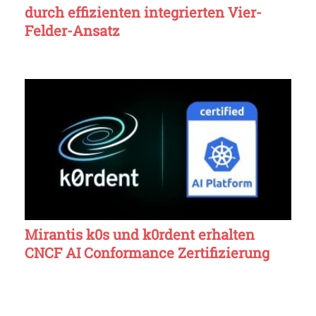
durch effizienten integrierten Vier-
Felder-Ansatz
Mirantis k0s und k0rdent erhalten
CNCF AI Conformance Zertifizierung