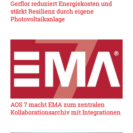
Gerflor reduziert Energiekosten und
stärkt Resilienz durch eigene
Photovoltaikanlage
AOS 7 macht EMA zum zentralen
Kollaborationsarchiv mit Integrationen