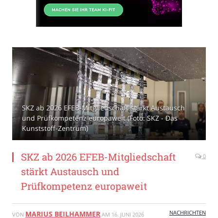
SKZ ab 2026 EFEB-Mitgliedschaft stärkt Austausch
und Prüfkompetenz europaweit (Foto: SKZ - Das
Kunststoff-Zentrum)
SKZ ab 2026 EFEB-Mitgliedschaft
0
stärkt Austausch und
Prüfkompetenz europaweit
NACHRICHTEN
MARIUS BEILHAMMER
VON
AM
16. JUNI 2026