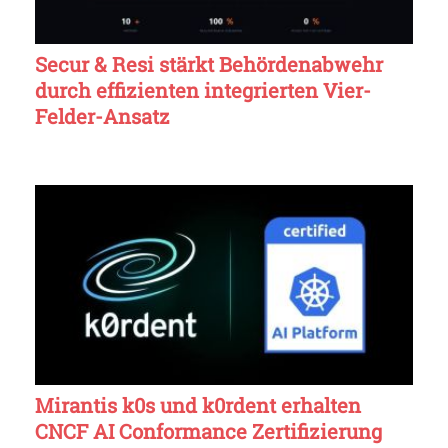
Secur & Resi stärkt Behördenabwehr
durch effizienten integrierten Vier-
Felder-Ansatz
Mirantis k0s und k0rdent erhalten
CNCF AI Conformance Zertifizierung