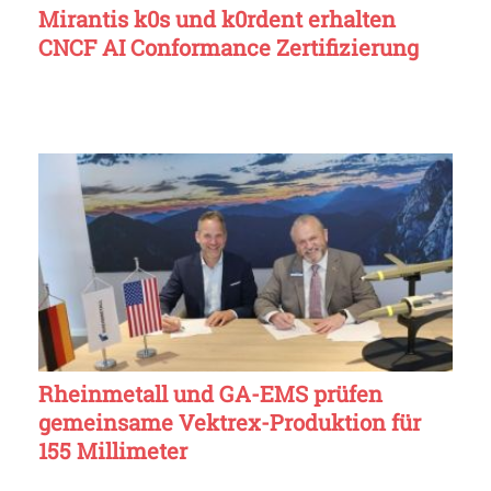
Mirantis k0s und k0rdent erhalten
CNCF AI Conformance Zertifizierung
Rheinmetall und GA-EMS prüfen
gemeinsame Vektrex-Produktion für
155 Millimeter