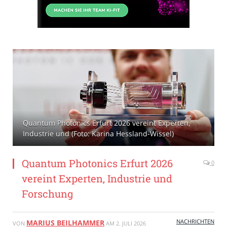
Quantum Photonics Erfurt 2026 vereint Experten,
Industrie und (Foto: Karina Hessland-Wissel)
Quantum Photonics Erfurt 2026
0
vereint Experten, Industrie und
Forschung
NACHRICHTEN
MARIUS BEILHAMMER
VON
AM
2. JULI 2026