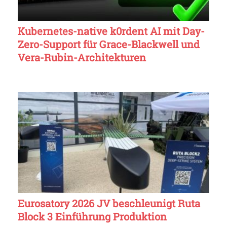
Kubernetes-native k0rdent AI mit Day-
Zero-Support für Grace-Blackwell und
Vera-Rubin-Architekturen
Eurosatory 2026 JV beschleunigt Ruta
Block 3 Einführung Produktion