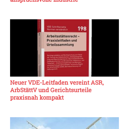
Neuer VDE-Leitfaden vereint ASR,
ArbStättV und Gerichtsurteile
praxisnah kompakt