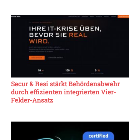
Secur & Resi stärkt Behördenabwehr
durch effizienten integrierten Vier-
Felder-Ansatz