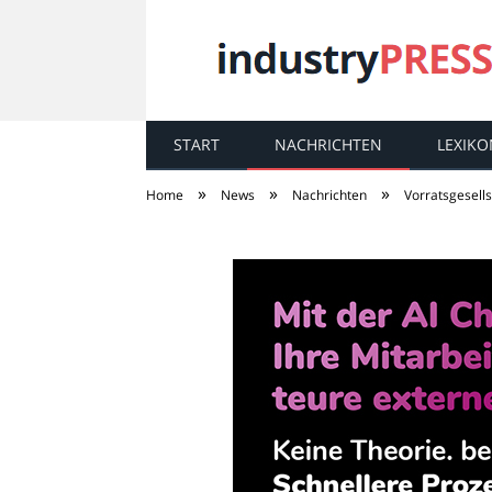
START
NACHRICHTEN
LEXIKO
industry
PRESS
»
»
»
Home
News
Nachrichten
Vorratsgesell