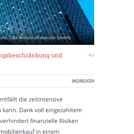
Foto: SiBa Wirtschaftskanzlei GmbH)
tungsbeschränkung und
0
NACHRICHTEN
tfällt die zeitintensive
 kann. Dank voll eingezahltem
rhindert finanzielle Risiken
mobilienkauf in einem