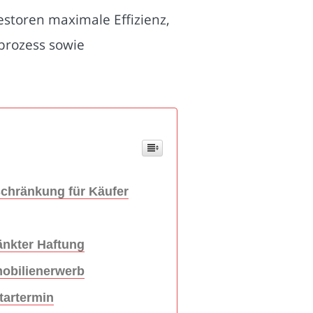
storen maximale Effizienz,
prozess sowie
chränkung für Käufer
änkter Haftung
mobilienerwerb
tartermin