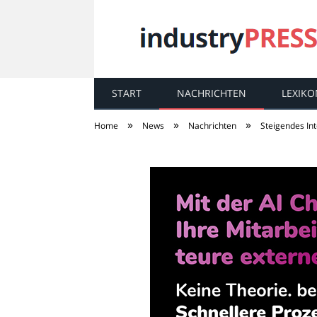
START
NACHRICHTEN
LEXIKO
industry
PRESS
»
»
»
Home
News
Nachrichten
Steigendes In