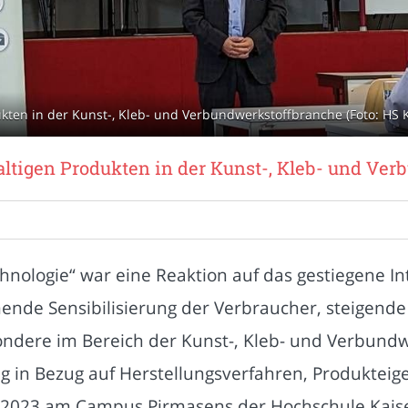
kten in der Kunst-, Kleb- und Verbundwerkstoffbranche (Foto: HS 
altigen Produkten in der Kunst-, Kleb- und Ve
chnologie“ war eine Reaktion auf das gestiegene I
nde Sensibilisierung der Verbraucher, steigende 
ndere im Bereich der Kunst-, Kleb- und Verbundwe
g in Bezug auf Herstellungsverfahren, Produkteige
2023 am Campus Pirmasens der Hochschule Kaiser