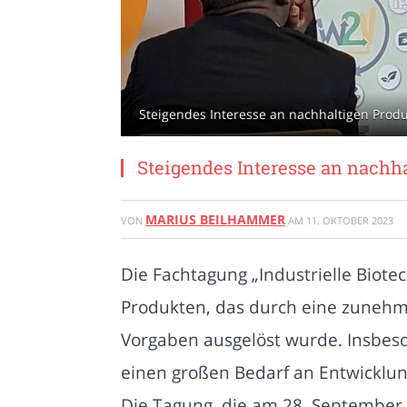
Steigendes Interesse an nachhaltigen Produ
Steigendes Interesse an nachh
MARIUS BEILHAMMER
VON
AM
11. OKTOBER 2023
Die Fachtagung „Industrielle Biote
Produkten, das durch eine zunehme
Vorgaben ausgelöst wurde. Insbeso
einen großen Bedarf an Entwicklun
Die Tagung, die am 28. September 