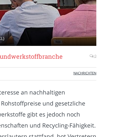
KL)
rbundwerkstoffbranche
0
NACHRICHTEN
nteresse an nachhaltigen
Rohstoffpreise und gesetzliche
rkstoffe gibt es jedoch noch
nschaften und Recycling-Fähigkeit.
slautern stattfand, bot Vertretern