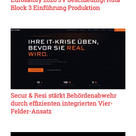
Block 3 Einführung Produktion
Secur & Resi stärkt Behördenabwehr
durch effizienten integrierten Vier-
Felder-Ansatz