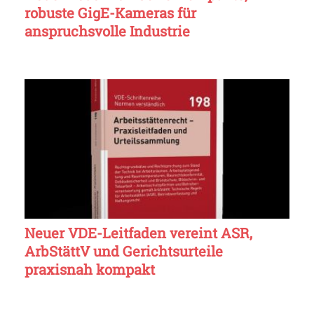
robuste GigE-Kameras für
anspruchsvolle Industrie
Neuer VDE-Leitfaden vereint ASR,
ArbStättV und Gerichtsurteile
praxisnah kompakt