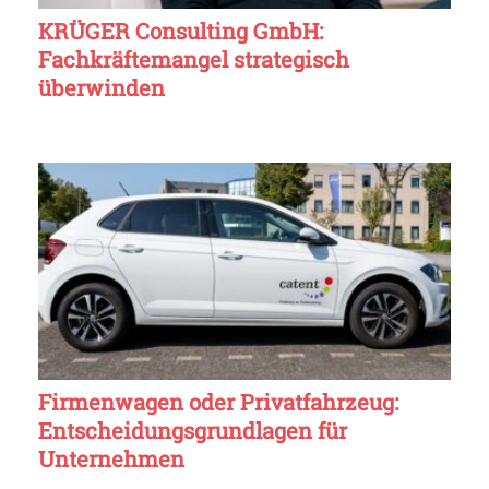
KRÜGER Consulting GmbH:
Fachkräftemangel strategisch
überwinden
Firmenwagen oder Privatfahrzeug:
Entscheidungsgrundlagen für
Unternehmen