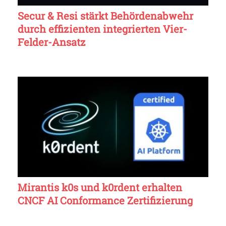
Secur & Resi stärkt Behördenabwehr
durch effizienten integrierten Vier-
Felder-Ansatz
Mirantis k0s und k0rdent erhalten
CNCF AI Conformance Zertifizierung