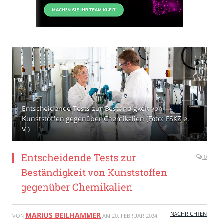
Entscheidende Tests zur Beständigkeit von
Kunststoffen gegenüber Chemikalien (Foto: FSKZ e.
V.)
Entscheidende Tests zur
0
Beständigkeit von Kunststoffen
gegenüber Chemikalien
NACHRICHTEN
MARIUS BEILHAMMER
VON
AM
20. FEBRUAR 2024