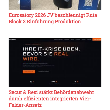
Eurosatory 2026 JV beschleunigt Ruta
Block 3 Einführung Produktion
Secur & Resi stärkt Behördenabwehr
durch effizienten integrierten Vier-
Felder-Ansatz