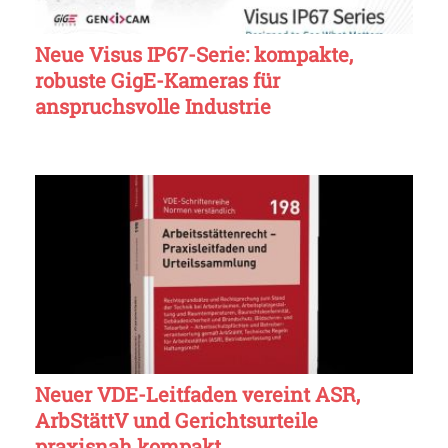
Neue Visus IP67-Serie: kompakte,
robuste GigE-Kameras für
anspruchsvolle Industrie
Neuer VDE-Leitfaden vereint ASR,
ArbStättV und Gerichtsurteile
praxisnah kompakt