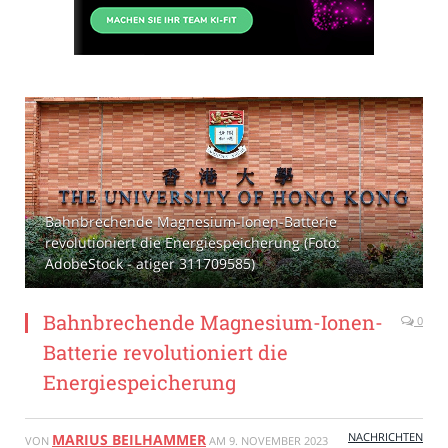
Bahnbrechende Magnesium-Ionen-Batterie
revolutioniert die Energiespeicherung (Foto:
AdobeStock - atiger 311709585)
Bahnbrechende Magnesium-Ionen-
0
Batterie revolutioniert die
Energiespeicherung
NACHRICHTEN
MARIUS BEILHAMMER
VON
AM
9. NOVEMBER 2023