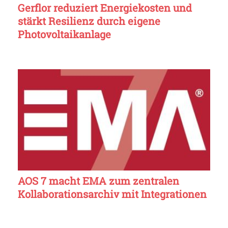
Gerflor reduziert Energiekosten und
stärkt Resilienz durch eigene
Photovoltaikanlage
AOS 7 macht EMA zum zentralen
Kollaborationsarchiv mit Integrationen