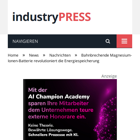
NAVIGIEREN
industry
PRESS
»
»
»
Home
News
Nachrichten
Bahnbrechende Magnesium-
Ionen-Batterie revolutioniert die Energiespeicherung