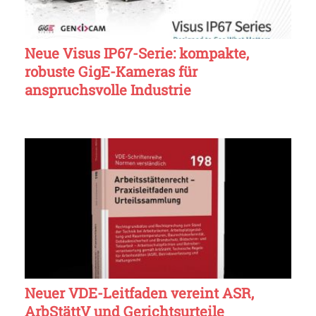
Neue Visus IP67-Serie: kompakte,
robuste GigE-Kameras für
anspruchsvolle Industrie
Neuer VDE-Leitfaden vereint ASR,
ArbStättV und Gerichtsurteile