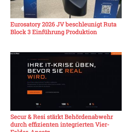
Eurosatory 2026 JV beschleunigt Ruta
Block 3 Einführung Produktion
Secur & Resi stärkt Behördenabwehr
durch effizienten integrierten Vier-
Felder-Ansatz