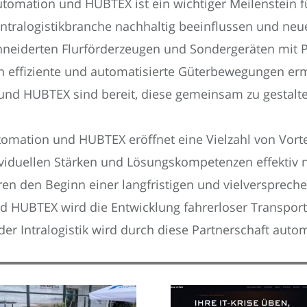
utomation und HUBTEX ist ein wichtiger Meilenstein 
Intralogistikbranche nachhaltig beeinflussen und neu
iderten Flurförderzeugen und Sondergeräten mit P
effiziente und automatisierte Güterbewegungen ermög
g und HUBTEX sind bereit, diese gemeinsam zu gestalt
omation und HUBTEX eröffnet eine Vielzahl von Vort
iduellen Stärken und Lösungskompetenzen effektiv n
eren den Beginn einer langfristigen und vielverspre
nd HUBTEX wird die Entwicklung fahrerloser Transpo
r Intralogistik wird durch diese Partnerschaft automat