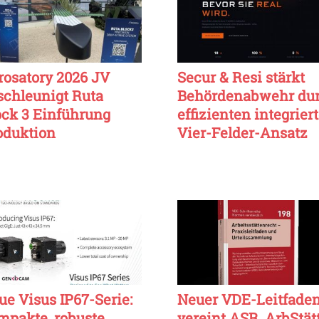
rosatory 2026 JV
Secur & Resi stärkt
schleunigt Ruta
Behördenabwehr du
ock 3 Einführung
effizienten integrier
oduktion
Vier-Felder-Ansatz
ue Visus IP67-Serie:
Neuer VDE-Leitfade
mpakte, robuste
vereint ASR, ArbStät