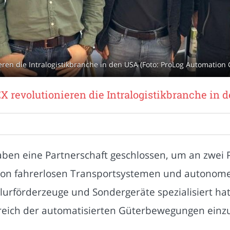
ren die Intralogistikbranche in den USA (Foto: ProLog Automation
revolutionieren die Intralogistikbranche in 
n eine Partnerschaft geschlossen, um an zwei Pr
r von fahrerlosen Transportsystemen und autono
Flurförderzeuge und Sondergeräte spezialisiert ha
ereich der automatisierten Güterbewegungen ein