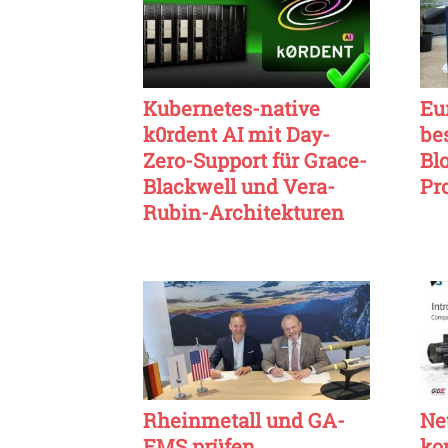
Kubernetes-native
Eu
k0rdent AI mit Day-
be
Zero-Support für Grace-
Bl
Blackwell und Vera-
Pr
Rubin-Architekturen
Rheinmetall und GA-
Ne
EMS prüfen
ko