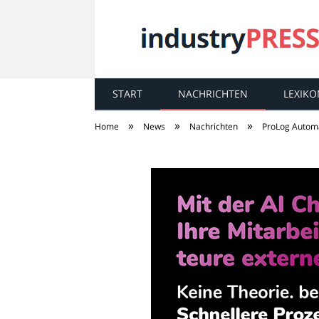
START
NACHRICHTEN
LEXIKO
industry
PRESS
»
»
»
Home
News
Nachrichten
ProLog Automa