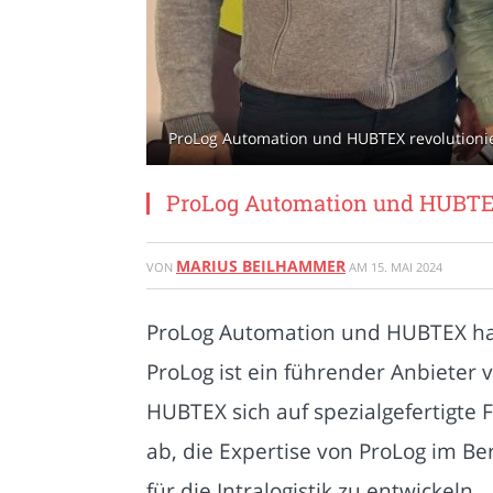
ProLog Automation und HUBTEX revolutionie
ProLog Automation und HUBTEX 
MARIUS BEILHAMMER
VON
AM
15. MAI 2024
ProLog Automation und HUBTEX habe
ProLog ist ein führender Anbiete
HUBTEX sich auf spezialgefertigte 
ab, die Expertise von ProLog im B
für die Intralogistik zu entwickeln.