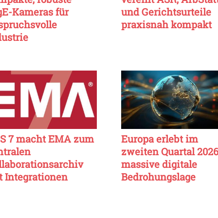
gE-Kameras für
und Gerichtsurteile
spruchsvolle
praxisnah kompakt
dustrie
S 7 macht EMA zum
Europa erlebt im
ntralen
zweiten Quartal 202
llaborationsarchiv
massive digitale
t Integrationen
Bedrohungslage