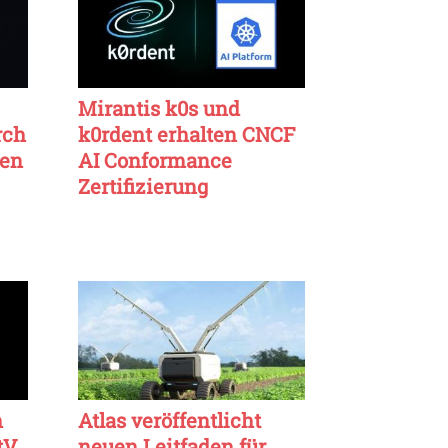
Mirantis k0s und
rch
k0rdent erhalten CNCF
ten
AI Conformance
Zertifizierung
n
Atlas veröffentlicht
tV
neuen Leitfaden für