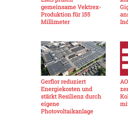
gemeinsame Vektrex-
Gi
Produktion für 155
an
Millimeter
In
Gerflor reduziert
AO
Energiekosten und
ze
stärkt Resilienz durch
Ko
eigene
mi
Photovoltaikanlage